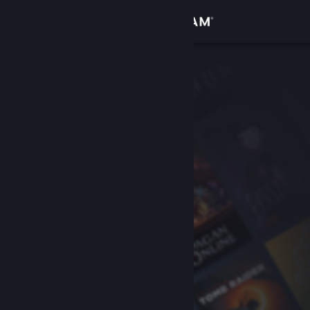
Вписване
Магазин
Общност
Относно
Поддръжка
Смяна на езика
Сдобийте се с мобилното Steam приложение
Преглед на сайта за настолни компютри