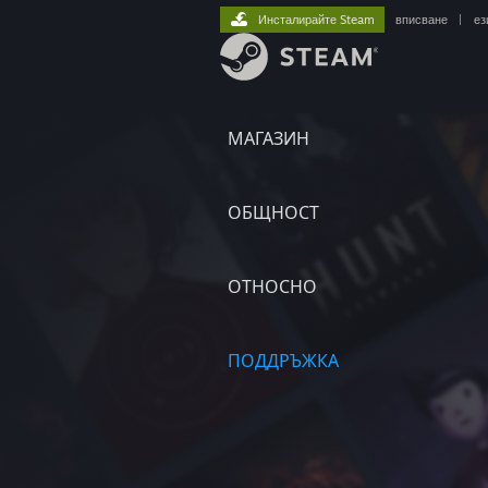
Инсталирайте Steam
вписване
|
ез
МАГАЗИН
ОБЩНОСТ
ОТНОСНО
ПОДДРЪЖКА