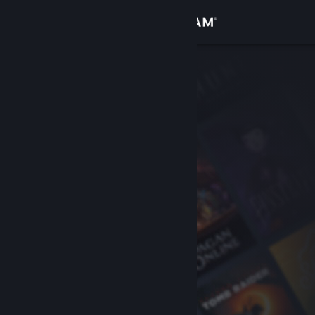
Вписване
Магазин
Общност
Относно
Поддръжка
Смяна на езика
Сдобийте се с мобилното Steam приложение
Преглед на сайта за настолни компютри