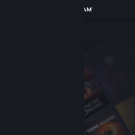
Вписване
Магазин
Общност
Относно
Поддръжка
Смяна на езика
Сдобийте се с мобилното Steam приложение
Преглед на сайта за настолни компютри