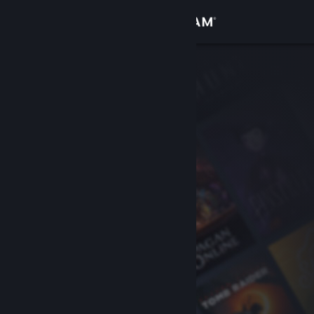
Вписване
Магазин
Общност
Относно
Поддръжка
Смяна на езика
Сдобийте се с мобилното Steam приложение
Преглед на сайта за настолни компютри