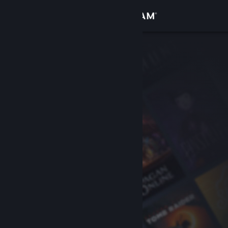
Вписване
Магазин
Общност
Относно
Поддръжка
Смяна на езика
Сдобийте се с мобилното Steam приложение
Преглед на сайта за настолни компютри