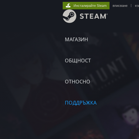
Инсталирайте Steam
вписване
|
ез
МАГАЗИН
ОБЩНОСТ
ОТНОСНО
ПОДДРЪЖКА