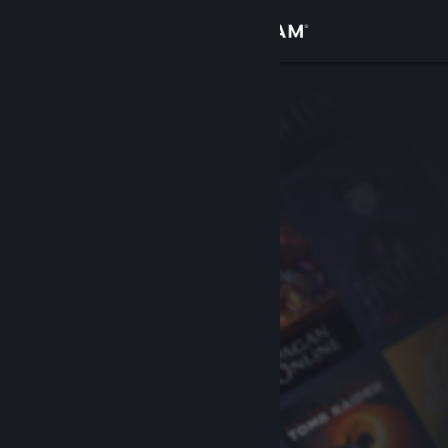
Вписване
Магазин
Общност
Относно
Поддръжка
Смяна на езика
Сдобийте се с мобилното Steam приложение
Преглед на сайта за настолни компютри