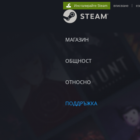
Инсталирайте Steam
вписване
|
ез
МАГАЗИН
ОБЩНОСТ
ОТНОСНО
ПОДДРЪЖКА