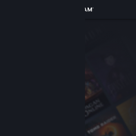
Вписване
Магазин
Общност
Относно
Поддръжка
Смяна на езика
Сдобийте се с мобилното Steam приложение
Преглед на сайта за настолни компютри