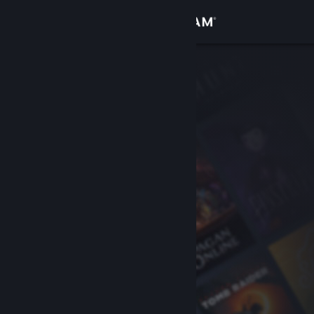
Вписване
Магазин
Общност
Относно
Поддръжка
Смяна на езика
Сдобийте се с мобилното Steam приложение
Преглед на сайта за настолни компютри