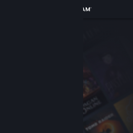
Вписване
Магазин
Общност
Относно
Поддръжка
Смяна на езика
Сдобийте се с мобилното Steam приложение
Преглед на сайта за настолни компютри