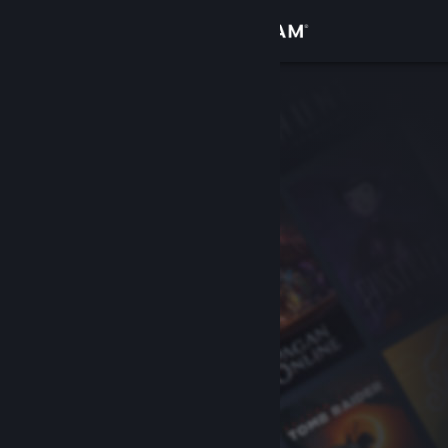
Вписване
Магазин
Общност
Относно
Поддръжка
Смяна на езика
Сдобийте се с мобилното Steam приложение
Преглед на сайта за настолни компютри