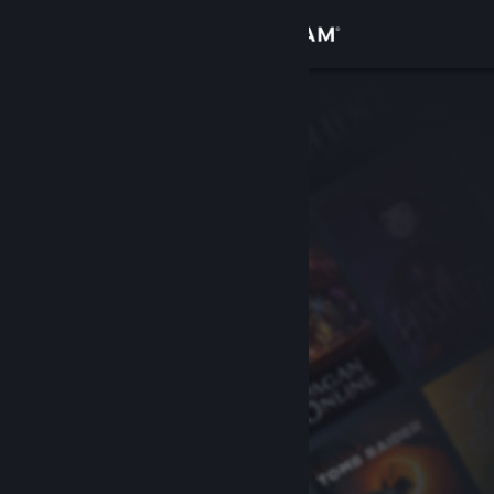
Вписване
Магазин
Общност
Относно
Поддръжка
Смяна на езика
Сдобийте се с мобилното Steam приложение
Преглед на сайта за настолни компютри