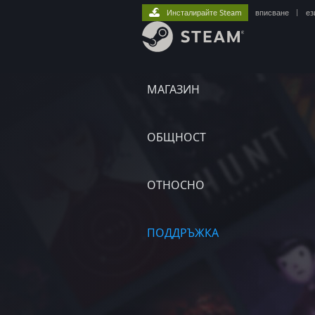
Инсталирайте Steam
вписване
|
ез
МАГАЗИН
ОБЩНОСТ
ОТНОСНО
ПОДДРЪЖКА