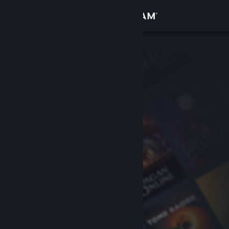
Вписване
Магазин
Общност
Относно
Поддръжка
Смяна на езика
Сдобийте се с мобилното Steam приложение
Преглед на сайта за настолни компютри