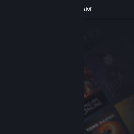
Вписване
Магазин
Общност
Относно
Поддръжка
Смяна на езика
Сдобийте се с мобилното Steam приложение
Преглед на сайта за настолни компютри