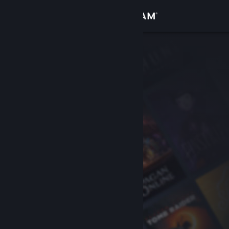
Вписване
Магазин
Общност
Относно
Поддръжка
Смяна на езика
Сдобийте се с мобилното Steam приложение
Преглед на сайта за настолни компютри