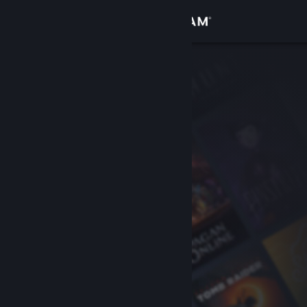
Вписване
Магазин
Общност
Относно
Поддръжка
Смяна на езика
Сдобийте се с мобилното Steam приложение
Преглед на сайта за настолни компютри