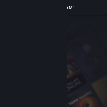
Вписване
Магазин
Общност
Относно
Поддръжка
Смяна на езика
Сдобийте се с мобилното Steam приложение
Преглед на сайта за настолни компютри