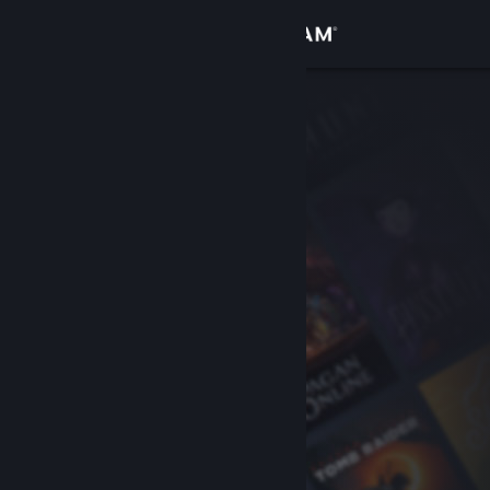
Вписване
Магазин
Общност
Относно
Поддръжка
Смяна на езика
Сдобийте се с мобилното Steam приложение
Преглед на сайта за настолни компютри