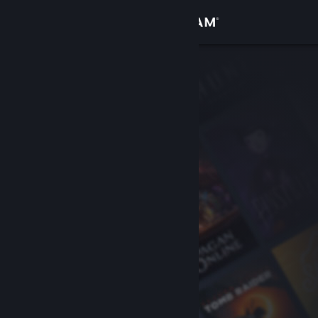
Вписване
Магазин
Общност
Относно
Поддръжка
Смяна на езика
Сдобийте се с мобилното Steam приложение
Преглед на сайта за настолни компютри