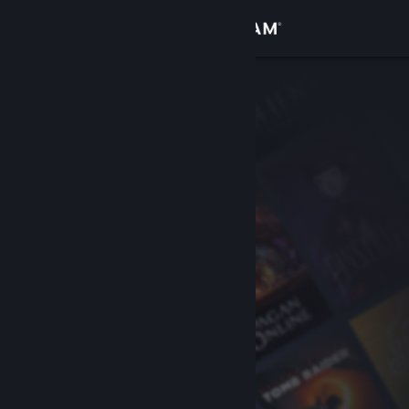
Вписване
Магазин
Общност
Относно
Поддръжка
Смяна на езика
Сдобийте се с мобилното Steam приложение
Преглед на сайта за настолни компютри