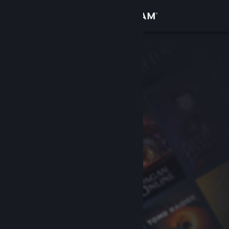
Вписване
Магазин
Общност
Относно
Поддръжка
Смяна на езика
Сдобийте се с мобилното Steam приложение
Преглед на сайта за настолни компютри