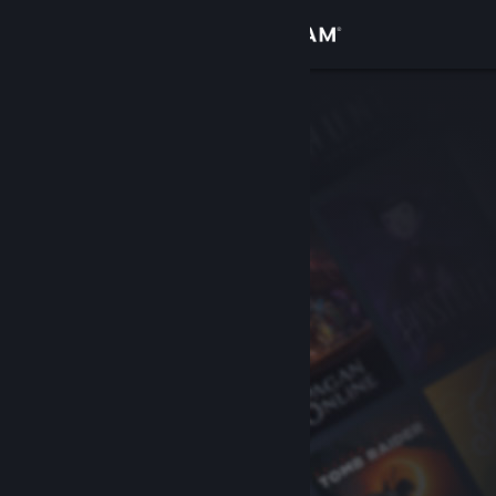
Вписване
Магазин
Общност
Относно
Поддръжка
Смяна на езика
Сдобийте се с мобилното Steam приложение
Преглед на сайта за настолни компютри