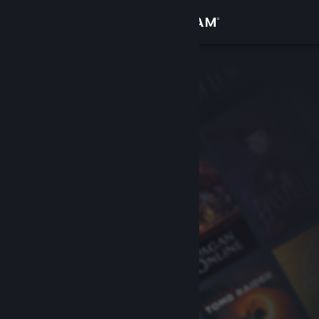
Вписване
Магазин
Общност
Относно
Поддръжка
Смяна на езика
Сдобийте се с мобилното Steam приложение
Преглед на сайта за настолни компютри