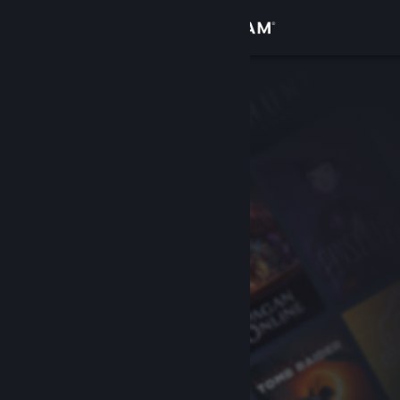
Вписване
Магазин
Общност
Относно
Поддръжка
Смяна на езика
Сдобийте се с мобилното Steam приложение
Преглед на сайта за настолни компютри