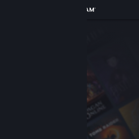
Вписване
Магазин
Общност
Относно
Поддръжка
Смяна на езика
Сдобийте се с мобилното Steam приложение
Преглед на сайта за настолни компютри