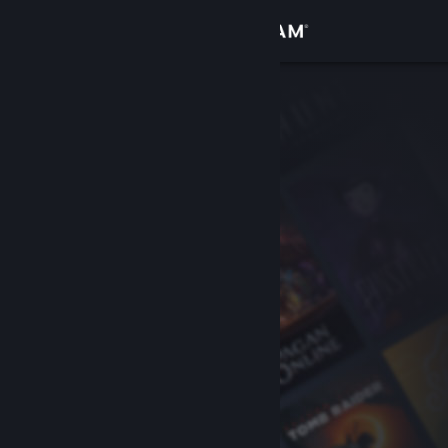
Вписване
Магазин
Общност
Относно
Поддръжка
Смяна на езика
Сдобийте се с мобилното Steam приложение
Преглед на сайта за настолни компютри