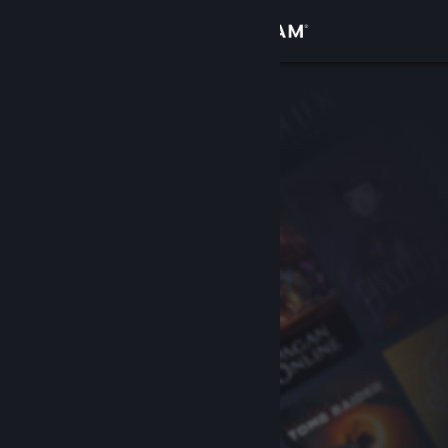
Вписване
Магазин
Общност
Относно
Поддръжка
Смяна на езика
Сдобийте се с мобилното Steam приложение
Преглед на сайта за настолни компютри