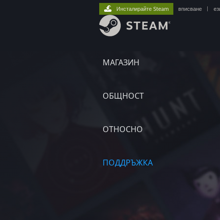
Инсталирайте Steam
вписване
|
ез
МАГАЗИН
ОБЩНОСТ
ОТНОСНО
ПОДДРЪЖКА