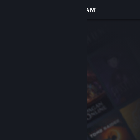
Вписване
Магазин
Общност
Относно
Поддръжка
Смяна на езика
Сдобийте се с мобилното Steam приложение
Преглед на сайта за настолни компютри