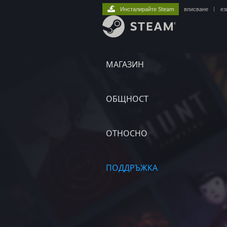
Инсталирайте Steam
вписване
|
ез
МАГАЗИН
ОБЩНОСТ
ОТНОСНО
ПОДДРЪЖКА