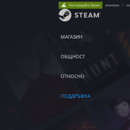
Инсталирайте Steam
вписване
|
ез
МАГАЗИН
ОБЩНОСТ
ОТНОСНО
ПОДДРЪЖКА