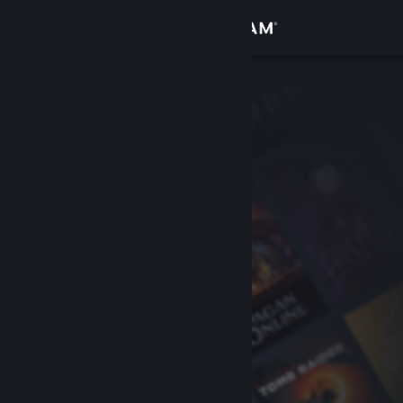
Вписване
Магазин
Общност
Относно
Поддръжка
Смяна на езика
Сдобийте се с мобилното Steam приложение
Преглед на сайта за настолни компютри