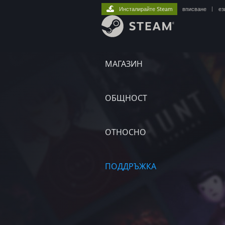
Инсталирайте Steam
вписване
|
ез
МАГАЗИН
ОБЩНОСТ
ОТНОСНО
ПОДДРЪЖКА