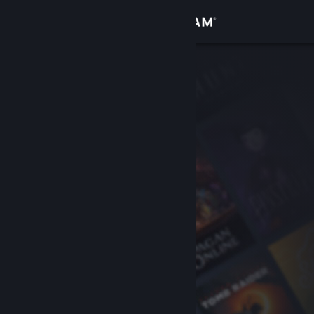
Вписване
Магазин
Общност
Относно
Поддръжка
Смяна на езика
Сдобийте се с мобилното Steam приложение
Преглед на сайта за настолни компютри