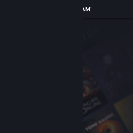
Вписване
Магазин
Общност
Относно
Поддръжка
Смяна на езика
Сдобийте се с мобилното Steam приложение
Преглед на сайта за настолни компютри