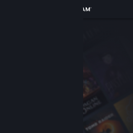
Вписване
Магазин
Общност
Относно
Поддръжка
Смяна на езика
Сдобийте се с мобилното Steam приложение
Преглед на сайта за настолни компютри