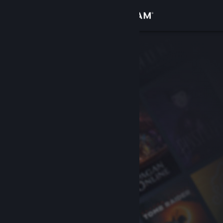
Вписване
Магазин
Общност
Относно
Поддръжка
Смяна на езика
Сдобийте се с мобилното Steam приложение
Преглед на сайта за настолни компютри