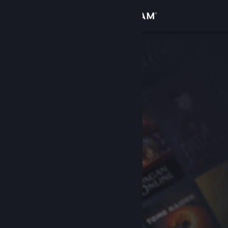
Вписване
Магазин
Общност
Относно
Поддръжка
Смяна на езика
Сдобийте се с мобилното Steam приложение
Преглед на сайта за настолни компютри