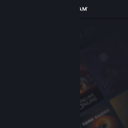
Вписване
Магазин
Общност
Относно
Поддръжка
Смяна на езика
Сдобийте се с мобилното Steam приложение
Преглед на сайта за настолни компютри