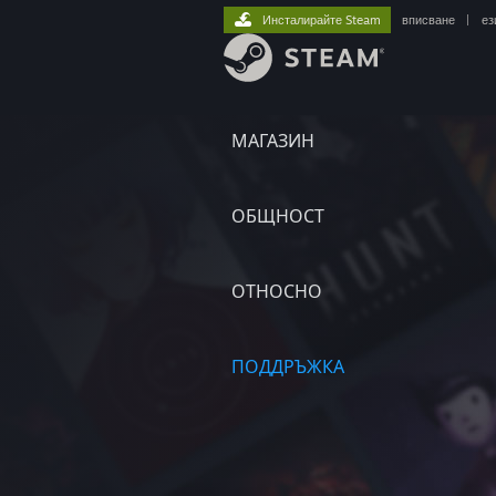
Инсталирайте Steam
вписване
|
ез
МАГАЗИН
ОБЩНОСТ
ОТНОСНО
ПОДДРЪЖКА