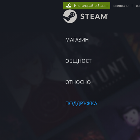
Инсталирайте Steam
вписване
|
ез
МАГАЗИН
ОБЩНОСТ
ОТНОСНО
ПОДДРЪЖКА