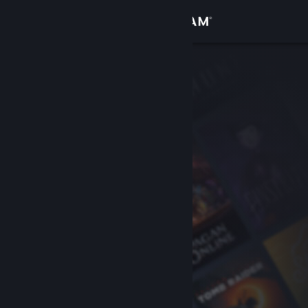
Вписване
Магазин
Общност
Относно
Поддръжка
Смяна на езика
Сдобийте се с мобилното Steam приложение
Преглед на сайта за настолни компютри