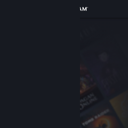
Вписване
Магазин
Общност
Относно
Поддръжка
Смяна на езика
Сдобийте се с мобилното Steam приложение
Преглед на сайта за настолни компютри