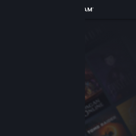
Вписване
Магазин
Общност
Относно
Поддръжка
Смяна на езика
Сдобийте се с мобилното Steam приложение
Преглед на сайта за настолни компютри