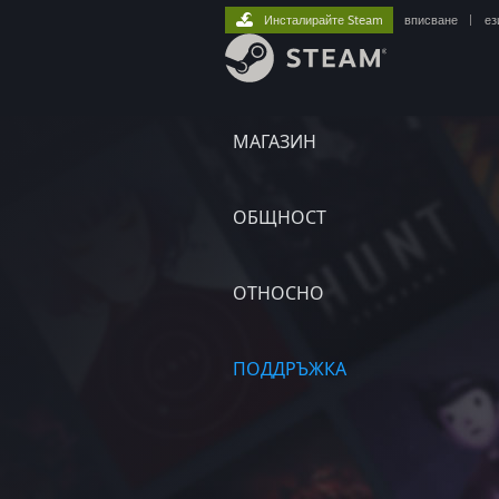
Инсталирайте Steam
вписване
|
ез
МАГАЗИН
ОБЩНОСТ
ОТНОСНО
ПОДДРЪЖКА