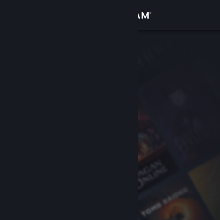
Вписване
Магазин
Общност
Относно
Поддръжка
Смяна на езика
Сдобийте се с мобилното Steam приложение
Преглед на сайта за настолни компютри