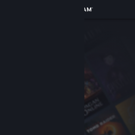
Вписване
Магазин
Общност
Относно
Поддръжка
Смяна на езика
Сдобийте се с мобилното Steam приложение
Преглед на сайта за настолни компютри